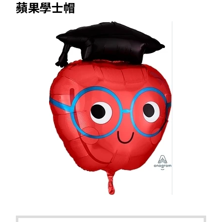
蘋果學士帽