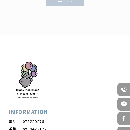
073220276
0952477177