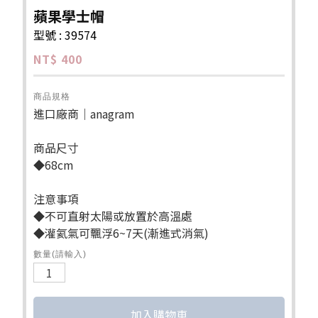
蘋果學士帽
型號 : 39574
NT$ 400
商品規格
進口廠商｜anagram
商品尺寸
◆68cm
注意事項
◆不可直射太陽或放置於高溫處
◆灌氦氣可飄浮6~7天(漸進式消氣)
數量(請輸入)