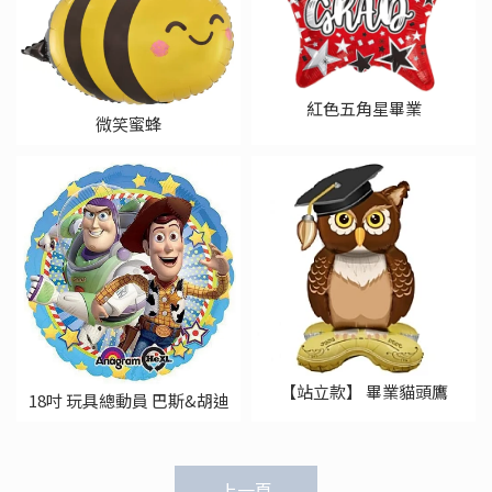
紅色五角星畢業
微笑蜜蜂
【站立款】 畢業貓頭鷹
18吋 玩具總動員 巴斯&胡迪
上一頁