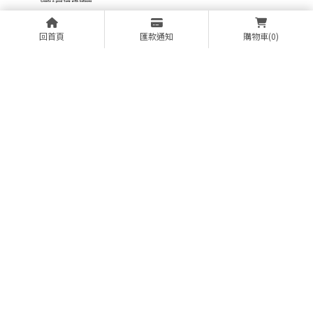
回首頁
匯款通知
購物車
(0)
073220276
0952477177
happytooballoon@gmail.com
高雄市三民區北安街30號
回首頁
關於黑皮兔
氣球小知識
氣球小舖
佈置作品專區
活動消息
聯絡我們
氣球佈置
氣球批發商
高雄氣球佈置
高雄氣球批發商
三民區氣球佈置
Designed by
揚京快客
Copyright © 2026
..
累積人氣: 168446