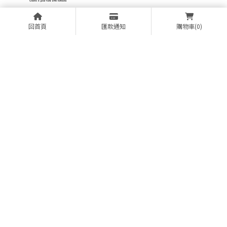
回首頁
匯款通知
購物車
(0)
073220276
0952477177
happytooballoon@gmail.com
高雄市三民區北安街30號
回首頁
關於黑皮兔
氣球小知識
氣球小舖
佈置作品專區
活動消息
聯絡我們
氣球佈置
氣球批發商
高雄氣球佈置
高雄氣球批發商
三民區氣球佈置
Designed by
揚京快客
Copyright © 2026
..
累積人氣: 170999