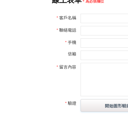
線上表單
* 為必填欄位
*
客戶名稱
*
聯絡電話
*
手機
信箱
*
留言內容
*
驗證
開始圖形驗