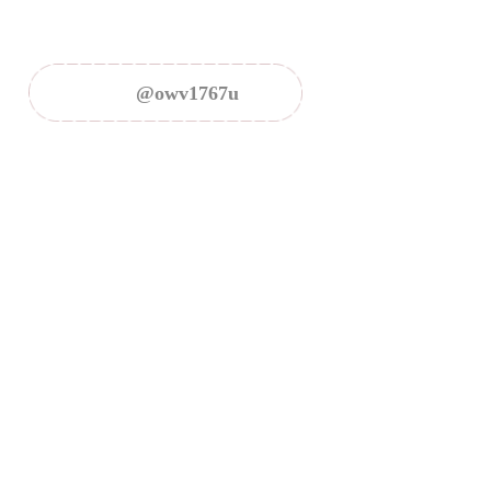
@owv1767u