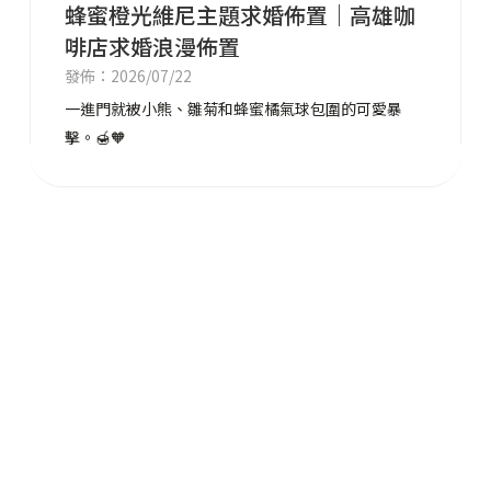
蜂蜜橙光維尼主題求婚佈置｜高雄咖
啡店求婚浪漫佈置
發佈：2026/07/22
一進門就被小熊、雛菊和蜂蜜橘氣球包圍的可愛暴
擊。🍯🧡