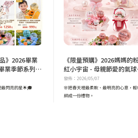
》2026畢業
《限量預購》2026媽媽的
 畢業季節系列商
紅小宇宙 - 母親節愛的氣球
禮
發佈：2026/05/07
最閃亮的星🌟🎓
🌸把春天裡最柔軟、最明亮的心意，輕
綁成一份禮物。