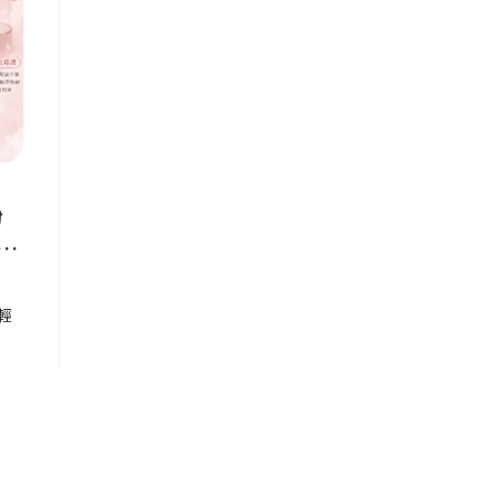
粉
花
輕