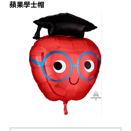
蘋果學士帽