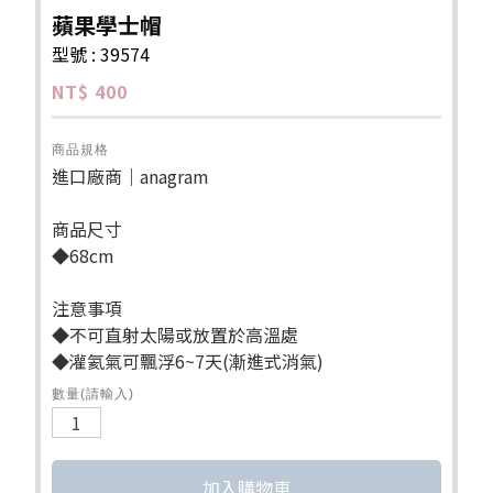
蘋果學士帽
型號 : 39574
NT$ 400
商品規格
進口廠商｜anagram
商品尺寸
◆68cm
注意事項
◆不可直射太陽或放置於高溫處
◆灌氦氣可飄浮6~7天(漸進式消氣)
數量(請輸入)