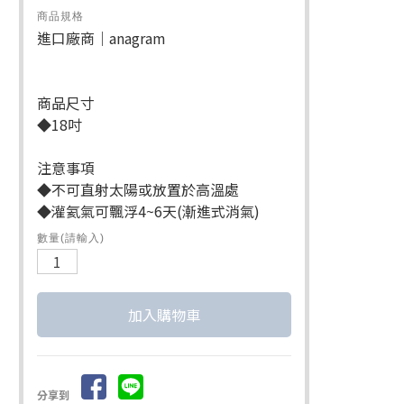
商品規格
進口廠商｜anagram
商品尺寸
◆18吋
注意事項
◆不可直射太陽或放置於高溫處
◆灌氦氣可飄浮4~6天(漸進式消氣)
數量(請輸入)
分享到