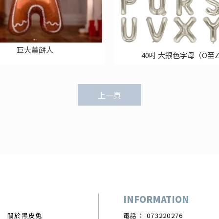
巨大薑餅人
40吋 大銀色字母（O至
上一頁
關於黑皮兔
073220276