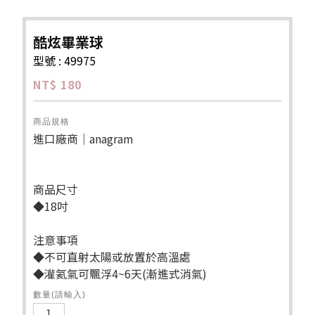
酷炫畢業球
型號 : 49975
NT$ 180
商品規格
進口廠商｜anagram
商品尺寸
◆18吋
注意事項
◆不可直射太陽或放置於高溫處
◆灌氦氣可飄浮4~6天(漸進式消氣)
數量(請輸入)