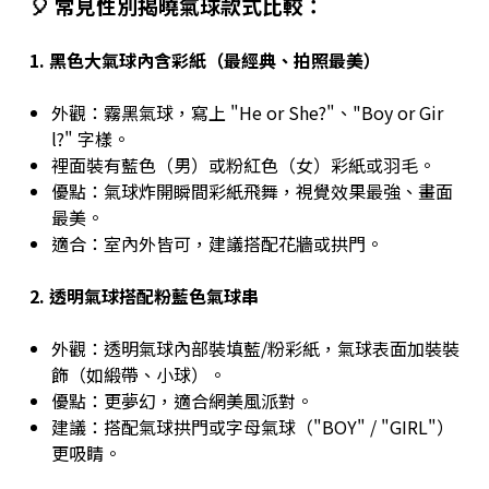
🎈 常見性別揭曉氣球款式比較：
1.
黑色大氣球內含彩紙（最經典、拍照最美）
外觀：霧黑氣球，寫上 "He or She?"、"Boy or Gir
l?" 字樣。
裡面裝有藍色（男）或粉紅色（女）彩紙或羽毛。
優點：氣球炸開瞬間彩紙飛舞，視覺效果最強、畫面
最美。
適合：室內外皆可，建議搭配花牆或拱門。
2.
透明氣球搭配粉藍色氣球串
外觀：透明氣球內部裝填藍/粉彩紙，氣球表面加裝裝
飾（如緞帶、小球）。
優點：更夢幻，適合網美風派對。
建議：搭配氣球拱門或字母氣球（"BOY" / "GIRL"）
更吸睛。