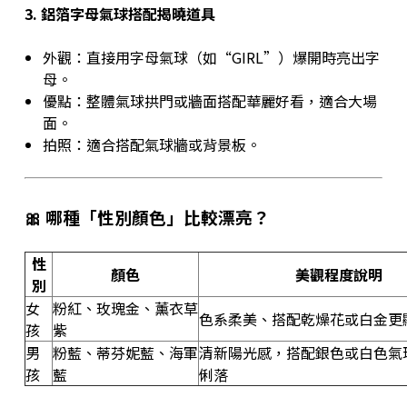
3.
鋁箔字母氣球搭配揭曉道具
外觀：直接用字母氣球（如“GIRL”）爆開時亮出字
母。
優點：整體氣球拱門或牆面搭配華麗好看，適合大場
面。
拍照：適合搭配氣球牆或背景板。
🎀 哪種「性別顏色」比較漂亮？
性
顏色
美觀程度說明
別
女
粉紅、玫瑰金、薰衣草
色系柔美、搭配乾燥花或白金更
孩
紫
男
粉藍、蒂芬妮藍、海軍
清新陽光感，搭配銀色或白色氣
孩
藍
俐落