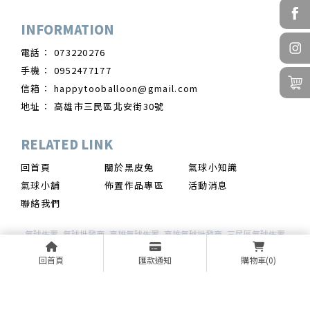
073220276
0952477177
happytooballoon@gmail.com
高雄市三民區北安街30號
回首頁
關於黑皮兔
氣球小知識
氣球小舖
佈置作品專區
活動消息
聯絡我們
氣球佈置
氣球批發商
高雄氣球佈置
高雄氣球批發商
三民區氣球佈置
回首頁
匯款通知
購物車
(0)
Designed by
揚京快客
Copyright © 2026
..
累積人氣: 165563