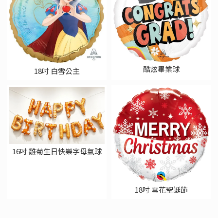
酷炫畢業球
18吋 白雪公主
16吋 雛菊生日快樂字母氣球
18吋 雪花聖誕節