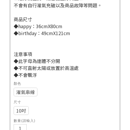
不會有自行灌氣充破以及商品故障等問題。
商品尺寸
◆happy：36cmX80cm
◆birthday：49cmX121cm
注意事項
◆此字母為連體不分開
◆不可直射太陽或放置於高溫處
◆不會飄浮
顏色
灌氣串線
尺寸
10吋
數量(請輸入)