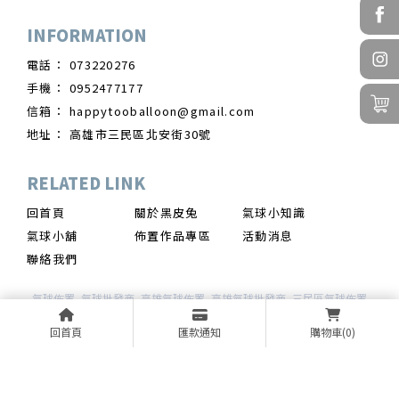
073220276
0952477177
happytooballoon@gmail.com
高雄市三民區北安街30號
回首頁
關於黑皮兔
氣球小知識
氣球小舖
佈置作品專區
活動消息
聯絡我們
氣球佈置
氣球批發商
高雄氣球佈置
高雄氣球批發商
三民區氣球佈置
回首頁
匯款通知
購物車
(0)
Designed by
揚京快客
Copyright © 2026
..
累積人氣: 170259