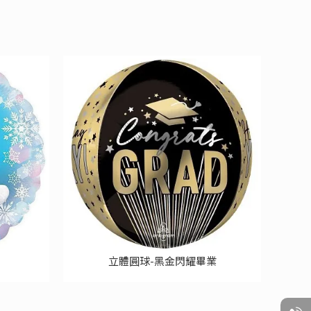
立體圓球-黑金閃耀畢業