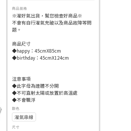
商品規格
※灌好氣出貨，幫您檢查好商品※
不會有自行灌氣充破以及商品故障等問
題。
商品尺寸
◆happy：45cmX85cm
◆birthday：45cmX124cm
注意事項
◆此字母為連體不分開
◆不可直射太陽或放置於高溫處
◆不會飄浮
顏色
灌氣串線
尺寸