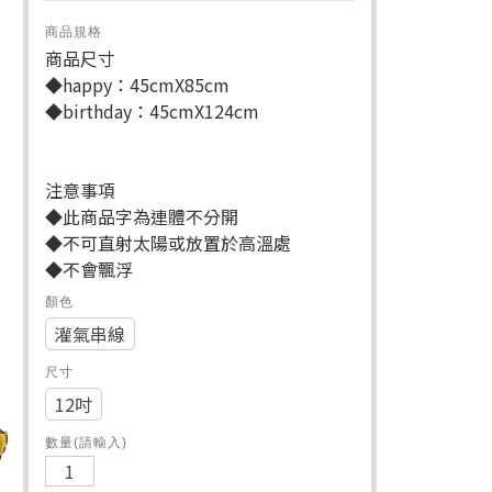
商品規格
商品尺寸
◆happy：45cmX85cm
◆birthday：45cmX124cm
注意事項
◆此商品字為連體不分開
◆不可直射太陽或放置於高溫處
◆不會飄浮
顏色
灌氣串線
尺寸
12吋
數量(請輸入)