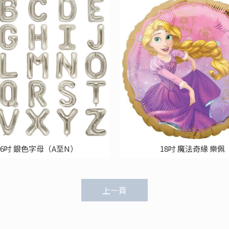
16吋 銀色字母（A至N）
18吋 魔法奇緣 樂佩
上一頁