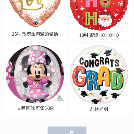
18吋 玫瑰金閃耀的愛情
18吋 聖誔HOHOHO
立體圓球 可愛米妮
前途光明
上一頁