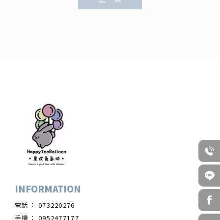
073220276
0952477177