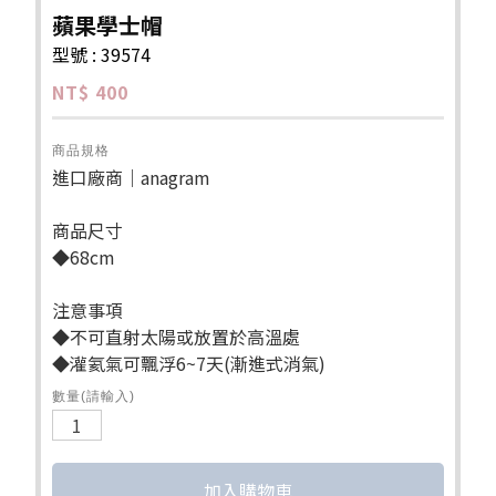
蘋果學士帽
型號 : 39574
NT$ 400
商品規格
進口廠商｜anagram
商品尺寸
◆68cm
注意事項
◆不可直射太陽或放置於高溫處
◆灌氦氣可飄浮6~7天(漸進式消氣)
數量(請輸入)