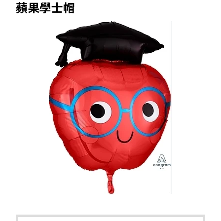
蘋果學士帽