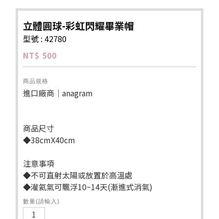
立體圓球-彩虹閃耀畢業帽
型號 : 42780
NT$ 500
商品規格
進口廠商｜anagram
商品尺寸
◆38cmX40cm
注意事項
◆不可直射太陽或放置於高溫處
◆灌氦氣可飄浮10~14天(漸進式消氣)
數量(請輸入)