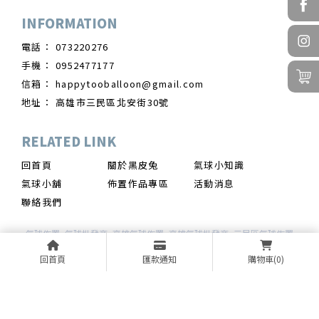
073220276
0952477177
happytooballoon@gmail.com
高雄市三民區北安街30號
回首頁
關於黑皮兔
氣球小知識
氣球小舖
佈置作品專區
活動消息
聯絡我們
氣球佈置
氣球批發商
高雄氣球佈置
高雄氣球批發商
三民區氣球佈置
回首頁
匯款通知
購物車
(0)
Designed by
揚京快客
Copyright © 2026
..
累積人氣: 169644