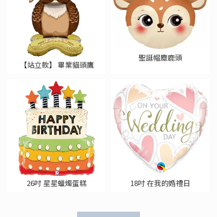
聖誕帽麋鹿頭
【站立款】 畢業貓頭鷹
26吋 星星蠟燭蛋糕
18吋 在我的婚禮日