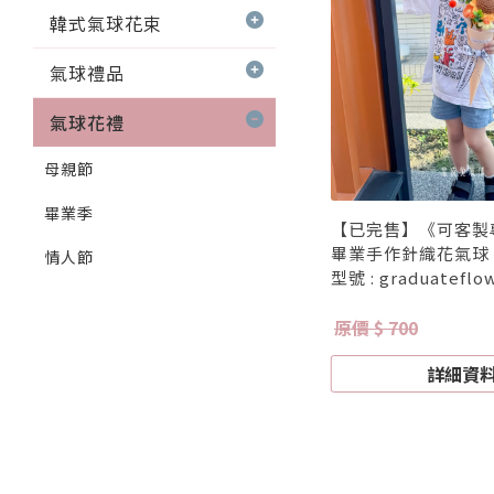
韓式氣球花束
氣球禮品
氣球花禮
母親節
畢業季
【已完售】《可客製
畢業手作針織花氣球 
情人節
型號 : graduateflo
原價 $ 700
詳細資