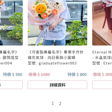
專屬名字》
《可客製專屬名字》畢業手作針
Eternal
- 甜筒造型
織花氣球 - 向日葵與小蜜蜂
- 水晶氣
wer004
型號 : graduateflower003
型號 : Ete
特價 $ 500
原價 $ 1000
特價 $ 800
價格 $ 899
料
詳細資料
1
2