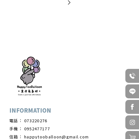
073220276
0952477177
happytooballoon@gmail.com