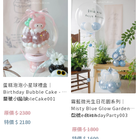
蛋糕泡泡小星球禮盒｜
Birthday Bubble Cake - 美
樂蒂小星球
型號 : BubbleCake001
霧藍微光生日花園系列｜
Misty Blue Glow Garden
原價 $ 2380
Collection
型號 : BirthdayParty003
特價 $ 2180
原價 $ 1800
特價 $ 1600